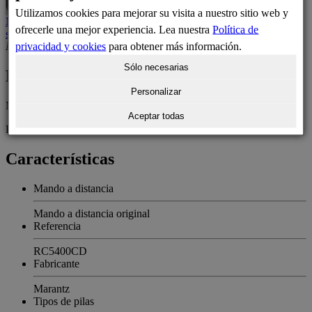
Utilizamos cookies para mejorar su visita a nuestro sitio web y
Mando de sustitución
Mando a distancia de sustitución
24,38 €
En
ofrecerle una mejor experiencia. Lea nuestra
Política de
stock
privacidad y cookies
para obtener más información.
No disponible
No está disponible en estos momentos
Sólo necesarias
Mando a distancia Marantz RC5400CD
Personalizar
Mando a distancia original Marantz RC5400CD.
Aceptar todas
Este es un mando a distancia original de Marantz.
Características
Mando a distancia
Mando a distancia original
Referencia
RC5400CD
Fabricante
Marantz
Tipos de pilas