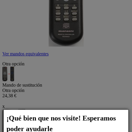
Ver mandos equivalentes
Otra opción
Mando de sustitución
Otra opción
24,38 €
x
¡Qué bien que nos visite! Esperamos
poder ayudarle