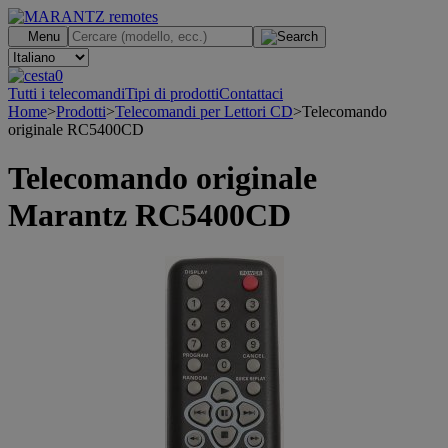
.
Menu
0
Tutti i telecomandi
Tipi di prodotti
Contattaci
Home
>
Prodotti
>
Telecomandi per Lettori CD
>
Telecomando
originale RC5400CD
Telecomando originale
Marantz RC5400CD