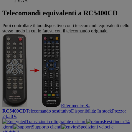
2 x AA
Telecomandi equivalenti a RC5400CD
Puoi controllare il tuo dispositivo con i telecomandi equivalenti nello
stesso modo in cui lo faresti con il telecomando originale.
Riferimento:
S-
RC5400CD
Telecomando sostitutivo
Disponibilità:
In stock
Prezzo:
24,38
€
Transazioni crittografate e sicure
Resi fino a 14
giorni
Supporto clienti
Spedizioni veloci e