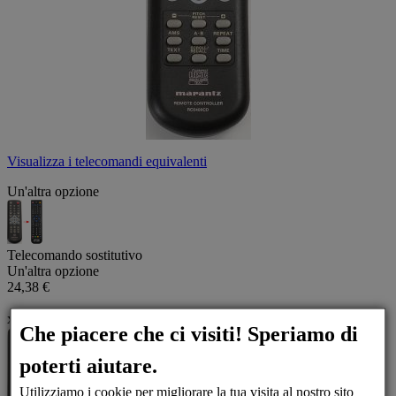
Visualizza i telecomandi equivalenti
Un'altra opzione
Telecomando sostitutivo
Un'altra opzione
24,38 €
x
Che piacere che ci visiti! Speriamo di
poterti aiutare.
Utilizziamo i cookie per migliorare la tua visita al nostro sito