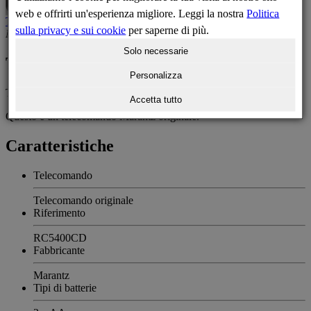
web e offrirti un'esperienza migliore. Leggi la nostra
Politica
Telecomando sostitutivo
Telecomando sostitutivo
24,38 €
In stock
sulla privacy e sui cookie
per saperne di più.
Non disponibile
Non disponibile al momento
Solo necessarie
Telecomando Marantz RC5400CD
Personalizza
Telecomando originale per Marantz RC5400CD.
Accetta tutto
Questo è un telecomando Marantz originale.
Caratteristiche
Telecomando
Telecomando originale
Riferimento
RC5400CD
Fabbricante
Marantz
Tipi di batterie