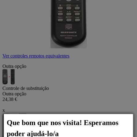
Ver controles remotos equivalentes
Outra opção
Controle de substituição
Outra opção
24,38 €
x
Que bom que nos visita! Esperamos
poder ajudá-lo/a