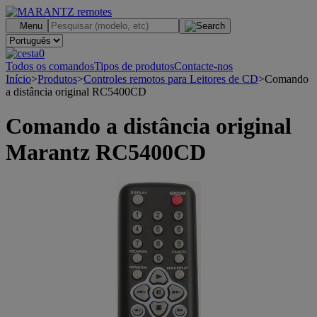
.
Menu
0
Todos os comandos
Tipos de produtos
Contacte-nos
Início
>
Produtos
>
Controles remotos para Leitores de CD
>
Comando
a distância original RC5400CD
Comando a distância original
Marantz RC5400CD