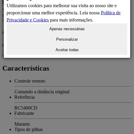
Utilizamos cookies para melhorar sua visita ao nosso site e
Controle de substituição
Controle remoto de substituição
24,38 €
Em
proporcionar uma melhor experiência. Leia nossa
Política de
estoque
Privacidade e Cookies
para mais informações.
Não disponível
Não disponível no momento
Apenas necessárias
Controle remoto Marantz RC5400CD
Personalizar
Comando a distância original para Marantz RC5400CD.
Aceitar todas
Este é um controle remoto Marantz original.
Características
Controle remoto
Comando a distância original
Referência
RC5400CD
Fabricante
Marantz
Tipos de pilhas